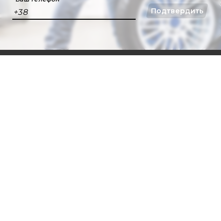
Подтвердить
+38
044 5014047
tech@amtech.com.ua
г.Киев, ул. Ивана Дзюбы 9
О КОМПАНИИ
ИНСТРУКЦИИ
БРЕНДЫ
ГАРАНТИИ