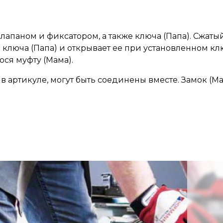
клапаном и фиксатором, а также ключа (Папа). Сжатый
 ключа (Папа) и открывает ее при установленном клю
ся муфту (Мама).
ртикуле, могут быть соединены вместе. Замок (Мам