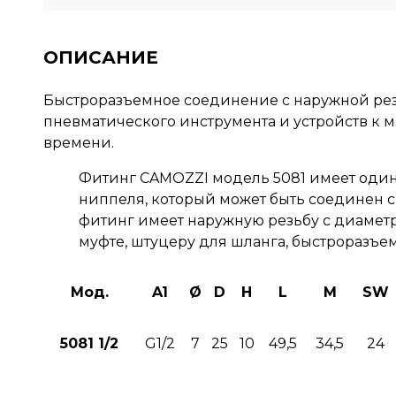
ОПИСАНИЕ
Быстроразъемное соединение с наружной резь
пневматического инструмента и устройств к м
времени.
Фитинг CAMOZZI модель 5081 имеет один
ниппеля, который может быть соединен 
фитинг имеет наружную резьбу с диаметр
муфте, штуцеру для шланга, быстроразъе
Мод.
A1
Ø
D
H
L
M
SW
5081 1/2
G1/2
7
25
10
49,5
34,5
24