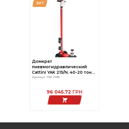
ХИТ
Домкрат
пневмогидравлический
Cattini YAK 215/N, 40-20 тонн,
для грузовых автомобилей
Артикул: YAK 215N
и спецтехники
96 045.72
ГРН