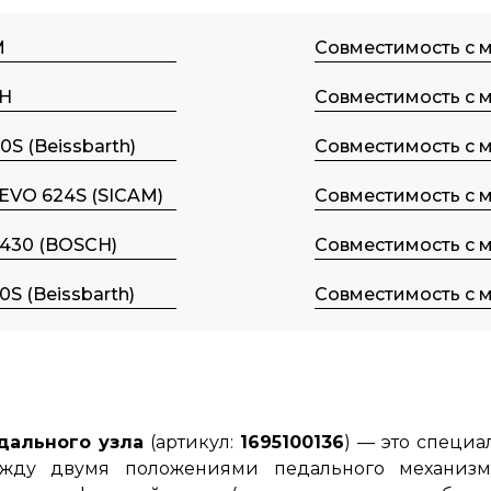
M
Совместимость с 
H
Совместимость с 
0S (Beissbarth)
Совместимость с 
 EVO 624S (SICAM)
Совместимость с 
430 (BOSCH)
Совместимость с 
0S (Beissbarth)
Совместимость с 
дального узла
(артикул:
1695100136
) — это специ
ду двумя положениями педального механизма