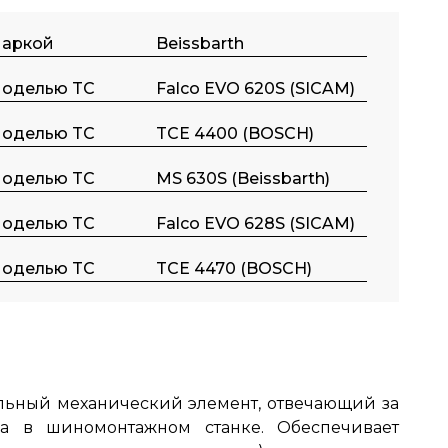
маркой
Beissbarth
моделью TC
Falco EVO 620S (SICAM)
моделью TC
TCE 4400 (BOSCH)
моделью TC
MS 630S (Beissbarth)
моделью TC
Falco EVO 628S (SICAM)
моделью TC
TCE 4470 (BOSCH)
альный механический элемент, отвечающий за
 в шиномонтажном станке. Обеспечивает