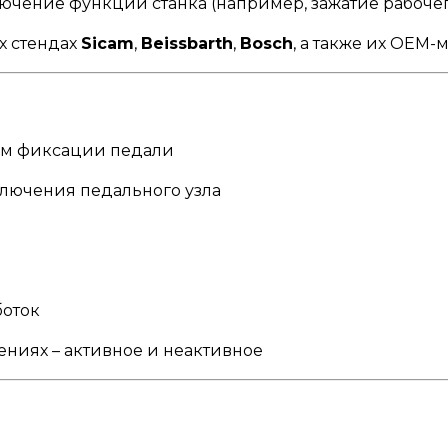
ючение функций станка (например, зажатие рабочег
х стендах
Sicam
,
Beissbarth
,
Bosch
, а также их OEM
зм фиксации педали
лючения педального узла
боток
ениях – активное и неактивное