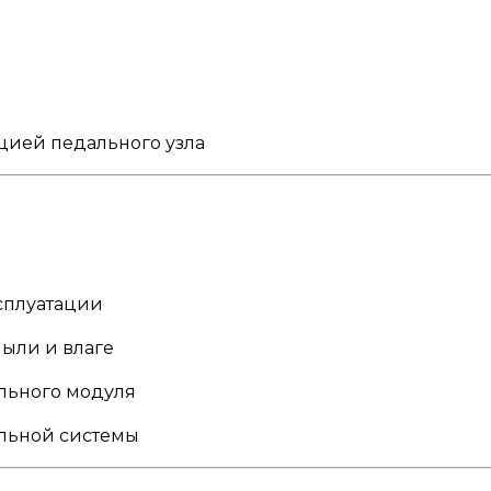
цией педального узла
сплуатации
ыли и влаге
льного модуля
альной системы