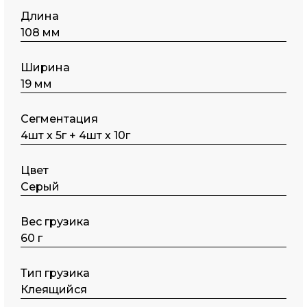
Длина
108 мм
Ширина
19 мм
Сегментация
4шт х 5г + 4шт х 10г
Цвет
Серый
Вес грузика
60 г
Тип грузика
Клеящийся