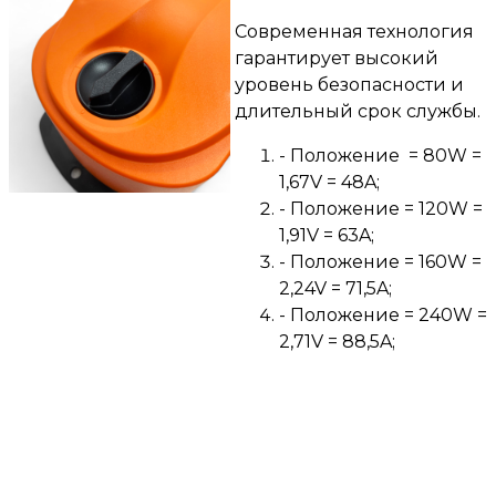
Современная технология
гарантирует высокий
уровень безопасности и
длительный срок службы.
- Положение = 80W =
1,67V = 48A;
- Положение = 120W =
1,91V = 63A;
- Положение = 160W =
2,24V = 71,5A;
- Положение = 240W =
2,71V = 88,5A;