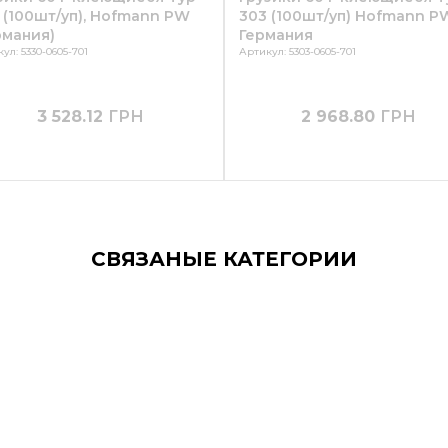
 (100шт/уп), Hofmann PW
303 (100шт/уп) Hofmann P
рмания)
Германия
ул: 5330-0605-701
Артикул: 5303-0605-701
3 528.12
ГРН
2 968.80
ГРН
СВЯЗАНЫЕ КАТЕГОРИИ