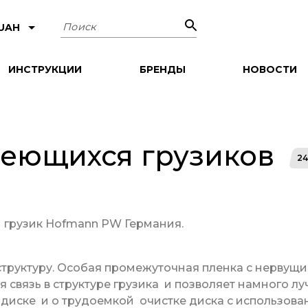
Поиск
 UAH
ИНСТРУКЦИИ
БРЕНДЫ
НОВОСТИ
леющихся грузиков
24
 грузик Hofmann PW Германия.
структуру. Особая промежуточная пленка с нервущ
я связь в структуре грузика и позволяет намного л
а диске и о трудоемкой очистке диска с использова