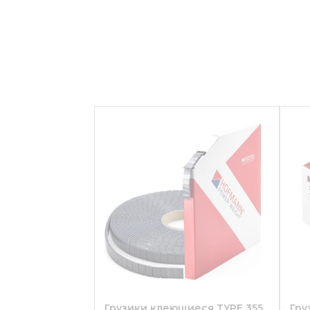
Грузики клеющиеся TYPE 355
Гру