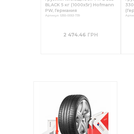
BLACK 5 кг (1000х5г) Hofmann
330
PW, Германия
(Ге
Артикул: 5355-0053-739
Артик
2 474.46
ГРН