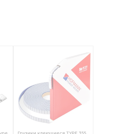
ype
Грузики клеющиеся TYPE 355