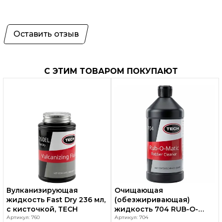
Оставить отзыв
С ЭТИМ ТОВАРОМ ПОКУПАЮТ
Вулканизирующая
Очищающая
жидкость Fast Dry 236 мл,
(обезжиривающая)
с кисточкой, TECH
жидкость 704 RUB-O-
Артикул: 760
MATIC, объем 946 мл,
Артикул: 704