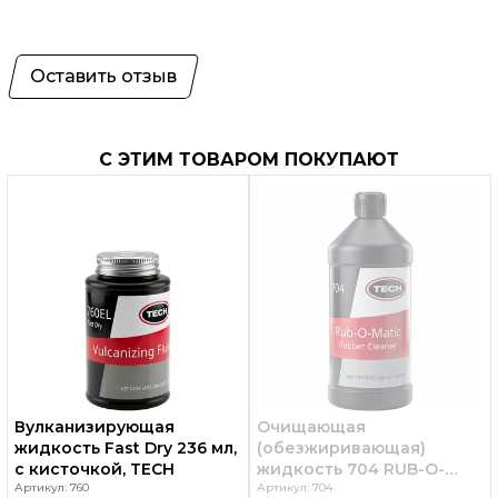
Оставить отзыв
С ЭТИМ ТОВАРОМ ПОКУПАЮТ
Вулканизирующая
Очищающая
жидкость Fast Dry 236 мл,
(обезжиривающая)
с кисточкой, TECH
жидкость 704 RUB-O-
Артикул: 760
MATIC, объем 946 мл,
Артикул: 704