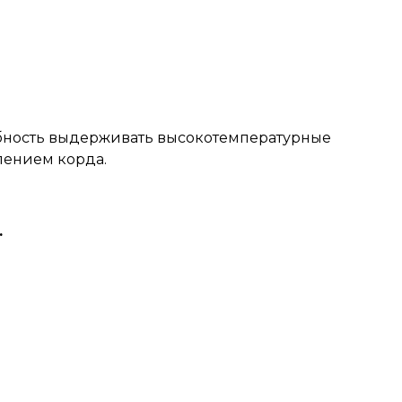
обность выдерживать высокотемпературные
лением корда.
.