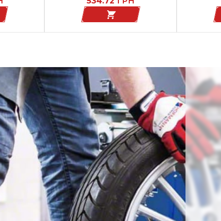
Н
534.72
ГРН