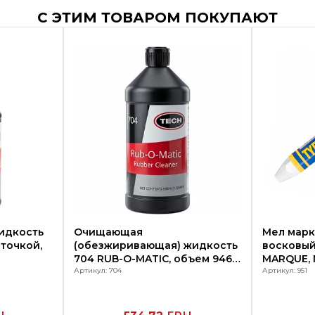
С ЭТИМ ТОВАРОМ ПОКУПАЮТ
идкость
Очищающая
Мел мар
сточкой,
(обезжиривающая) жидкость
восковый,
704 RUB-O-MATIC, объем 946
MARQUE, 
мл, TECH
Артикул: 704
Артикул: 951