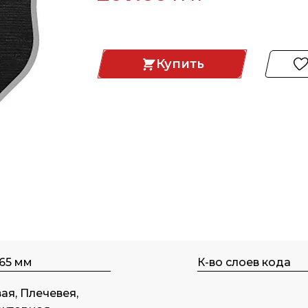
Купить
165 мм
К-во слоев кода
ая, Плечевея,