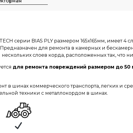
екторная
ECH серии BIAS PLY размером 165х165мм, имеет 4 с
. Предназначен для ремонта в камерных и бескаме
ли нескольких слоев корда, расположенных так, что 
уется
для ремонта повреждений размером до 50 м
нт в шинах коммерческого транспорта, легких и ср
ельной техники с металлокордом в шинах.