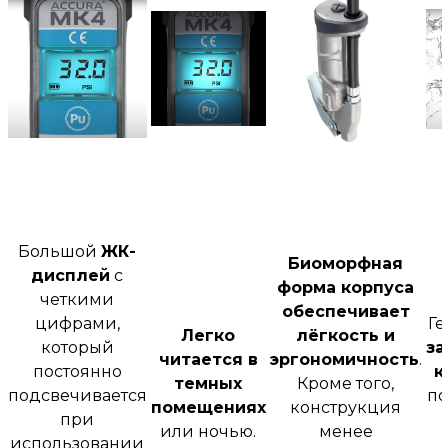
Большой
ЖК-
Биоморфная
дисплей
с
форма корпуса
четкими
обеспечивает
цифрами,
Г
Легко
лёгкость и
который
з
читается в
эргономичность
.
постоянно
к
темных
Кроме того,
подсвечивается
по
помещениях
конструкция
при
или ночью.
менее
использовании