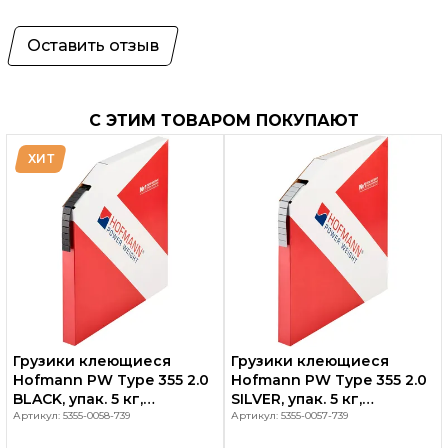
Оставить отзыв
С ЭТИМ ТОВАРОМ ПОКУПАЮТ
ХИТ
Грузики клеющиеся
Грузики клеющиеся
Hofmann PW Type 355 2.0
Hofmann PW Type 355 2.0
BLACK, упак. 5 кг,
SILVER, упак. 5 кг,
(сегменты 1000шт по 5г),
Артикул: 5355-0058-739
(сегменты 1000шт по 5г),
Артикул: 5355-0057-739
SPEEDLINER, Германия
SPEEDLINER, Германия