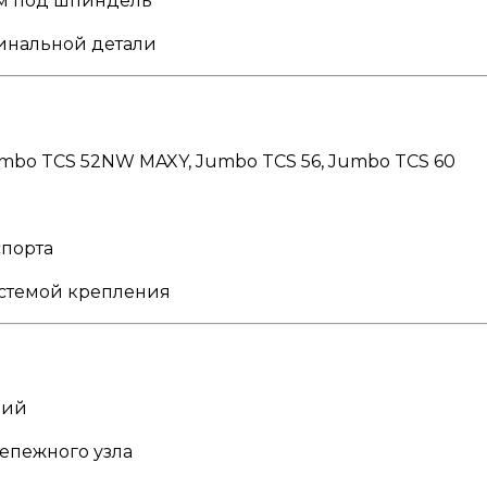
ем под шпиндель
гинальной детали
umbo TCS 52NW MAXY, Jumbo TCS 56, Jumbo TCS 60
спорта
истемой крепления
ций
епежного узла