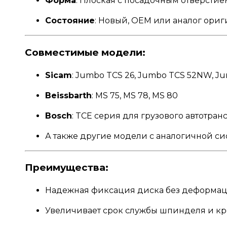
Форма
: Плоская с посадочным отверсти
Состояние
: Новый, OEM или аналог ори
Совместимые модели:
Sicam
: Jumbo TCS 26, Jumbo TCS 52NW, J
Beissbarth
: MS 75, MS 78, MS 80
Bosch
: TCE серия для грузового автотран
А также другие модели с аналогичной с
Преимущества:
Надежная фиксация диска без деформа
Увеличивает срок службы шпинделя и кр