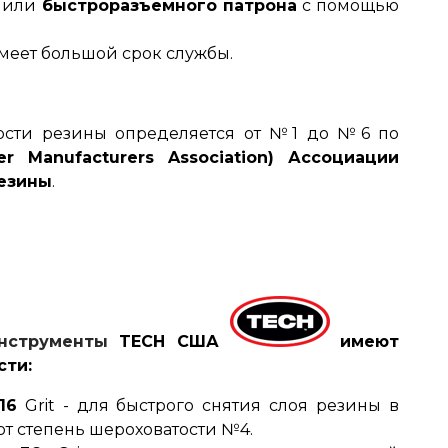
а или
быстроразъемного патрона
с помощью
меет большой срок службы.
тости резины определяется от №1 до №6 по
r Manufacturers Association) Ассоциации
езины
.
нструменты
TECH США
имеют
сти:
16
Grit - для быстрого снятия слоя резины в
ют степень шероховатости №4.