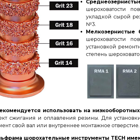
Среднеозернист
шероховатости по
укладкой сырой рез
№3.
Мелкозернистые
шероховатости по
установкой ремонтн
степень шероховато
комендуется использовать на низкооборотных
фект сжигания и оплавления резины. Для установ
умент свой вал или внутреннее монтажное отверстие.
льфрама шорохательные инструменты TECH име