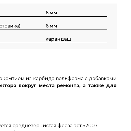
6 мм
стовика)
6 мм
карандаш
 покрытием из карбида вольфрама с добавками
ектора вокруг места ремонта, а также для
уется среднезернистая фреза арт.S2007.