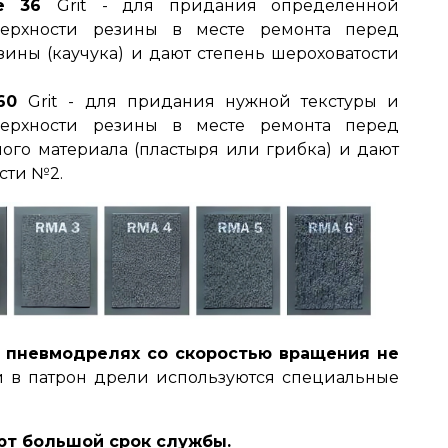
ые 36
Grit - для придания определенной
верхности резины в месте ремонта перед
ины (каучука) и дают степень шероховатости
 60
Grit - для придания нужной текстуры и
верхности резины в месте ремонта перед
ого материала (пластыря или грибка) и дают
сти №2.
 пневмодрелях со скоростью вращения не
ки в патрон дрели используются специальные
ют большой срок службы.