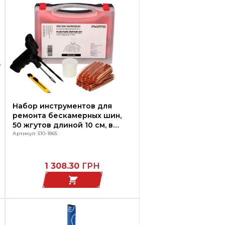
Набор инструментов для
ремонта бескамерных шин,
50 жгутов длиной 10 см, в
пластиковом кейсе, 510-1865
Артикул: 510-1865
INVENTO
1 308.30
ГРН