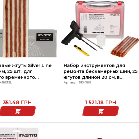
вые жгуты Silver Line
Набор инструментов для
мм, 25 шт., для
ремонта бескамерных шин, 25
го временного
жгутов длиной 20 см, в
а проколов шин
0-1863SL
пластиковом кейсе, 510-1866
Артикул: 510-1866
илей, INVENTO
INVENTO
351.48
ГРН
1 521.18
ГРН