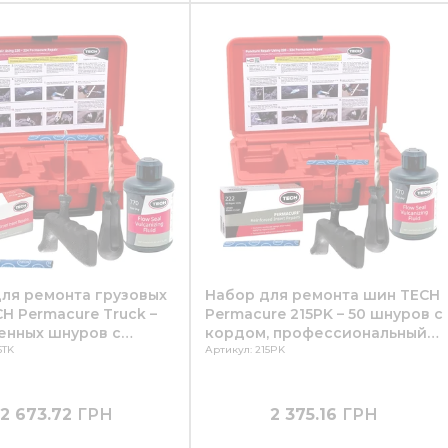
ля ремонта грузовых
Набор для ремонта шин TECH
H Permacure Truck –
Permacure 215PK – 50 шнуров с
енных шнуров с
кордом, профессиональный
для грузовых шин,
6TK
комплект с инструментами
Артикул: 215PK
ов и спецтехники
2 673.72
ГРН
2 375.16
ГРН