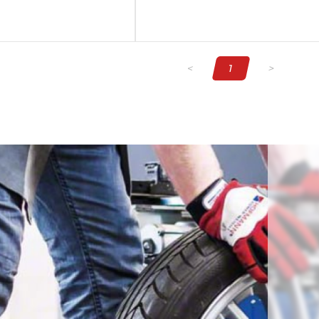
<
1
>