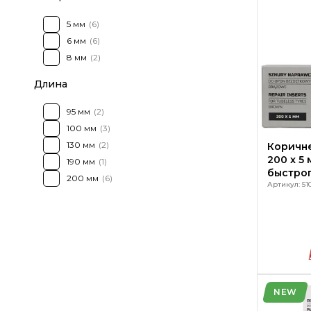
5 мм
(6)
6 мм
(6)
8 мм
(2)
Длина
95 мм
(2)
100 мм
(3)
130 мм
(2)
Коричне
200 x 5 
190 мм
(1)
быстро
200 мм
(6)
ремонт
Артикул: 51
автомоб
NEW