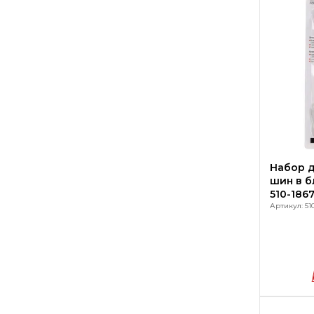
Набор д
шин в б
510-186
Артикул: 51