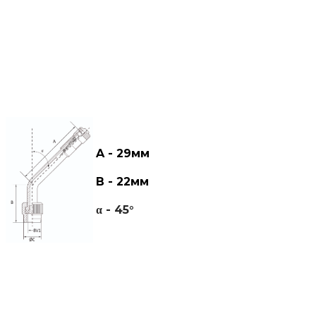
A - 29мм
В - 22мм
α - 45°