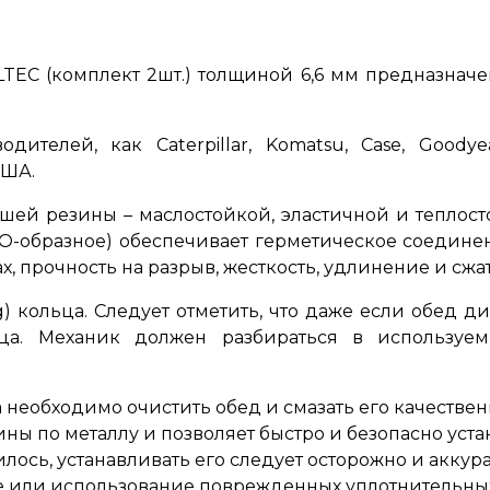
LTEC
(комплект 2шт.) толщиной 6,6 мм предназначе
ителей, как Caterpillar, Komatsu, Case, Goodye
США.
рошей резины – маслостойкой, эластичной и тепло
О-образное) обеспечивает герметическое соедине
х, прочность на разрыв, жесткость, удлинение и сжа
) кольца.
Следует отметить, что даже если обед д
ца.
Механик должен разбираться в используем
необходимо очистить обед и смазать его качествен
ны по металлу и позволяет быстро и безопасно уста
ось, устанавливать его следует осторожно и аккур
е или использование поврежденных уплотнительны