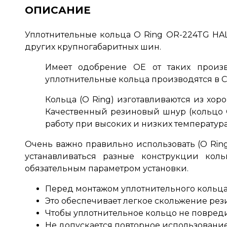
ОПИСАНИЕ
Уплотнительные кольца
O Ring OR-224TG HA
других крупногабаритных шин.
Имеет одобрение OE от таких производ
уплотнительные кольца производятся в 
Кольца (O Ring) изготавливаются из хо
Качественный резиновый шнур (кольцо 
работу при высоких и низких температура
Очень важно правильно использовать (O Ring
устанавливаться разные конструкции коль
обязательным параметром установки.
Перед монтажом уплотнительного кольца 
Это обеспечивает легкое скольжение рези
Чтобы уплотнительное кольцо не повредил
Не допускается повторное использовани