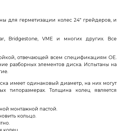
ны для герметизации колес 24" грейдеров, и
ar, Bridgestone, VME и многих других. Все
стойкой, отвечающей всем спецификациям OE.
ние разборных элементов диска. Испытаны на
тие.
иска имеет одинаковый диаметр, на них могут
ых типоразмерах.
Толщина колец является
ной монтажной пастой.
новить кольцо.
атно.
х колец.