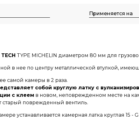
м
Применяется на
а TECH
TYPE MICHELIN
диаметром 80 мм для грузового в
ной в нее по центру металлической втулкой, имеющ
е самой камеры в 2 раза.
представляет собой круглую латку с вулканизир
ции с клеем
в новом, неповрежденном месте на ка
т старый поврежденный вентиль.
мере устанавливается камерная латка круглая 15 - 