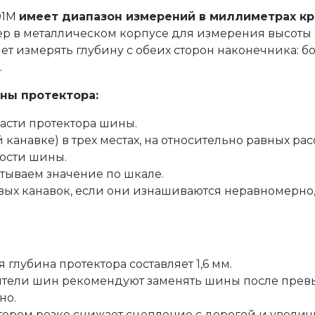
01M
имеет диапазон измерений в миллиметрах кра
р в металлическом корпусе для измерения высоты 
ет измерять глубину с обеих сторон наконечника: б
.
ны протектора:
асти протектора шины.
канавке) в трех местах, на относительно равных ра
ности шины.
тываем значение по шкале.
ых канавок, если они изнашиваются неравномерно, 
лубина протектора составляет 1,6 мм.
тели шин рекомендуют заменять шины после превы
но.
ором резко снижает сцепление с дорогой и увели