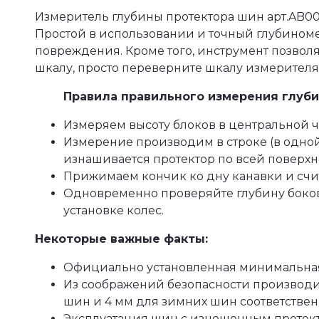
Измеритель глубины протектора шин арт.AB0
Простой в использовании и точный глубиноме
повреждения. Кроме того, инструмент позволя
шкалу, просто переверните шкалу измерителя
Правила правильного измерения глуби
Измеряем высоту блоков в центральной ч
Измерение производим в строке (в одной 
изнашивается протектор по всей поверх
Прижимаем кончик ко дну канавки и счи
Одновременно проверяйте глубину боков
установке колес.
Некоторые важные факты:
Официально установленная минимальная г
Из соображений безопасности производи
шин и 4 мм для зимних шин соответствен
Эксплуатация шин с изношенным протект