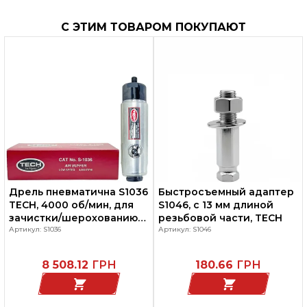
С ЭТИМ ТОВАРОМ ПОКУПАЮТ
Дрель пневматична S1036
Быстросъемный адаптер
TECH, 4000 об/мин, для
S1046, с 13 мм длиной
зачистки/шерохованию
резьбовой части, TECH
ремонтируемых шин (без
Артикул: S1036
Артикул: S1046
патрона)
8 508.12
ГРН
180.66
ГРН