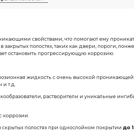
икающими свойствами, что помогают ему проникат
 закрытых полостях, таких как двери, пороги, лонж
ает остановить прогрессирующую коррозию.
оррозионная жидкость с очень высокой проникающе
и т.д.
ленкообразователи, растворители и уникальные инг
с коррозии.
 в скрытых полостях при однослойном покрытии
до 1