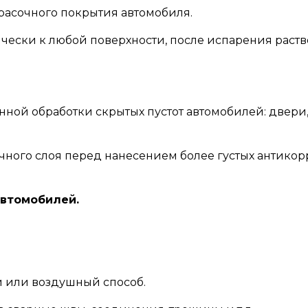
красочного покрытия автомобиля.
ически к любой поверхности, после испарения раст
ой обработки скрытых пустот автомобилей: двери, по
вочного слоя перед нанесением более густых антик
втомобилей.
й или воздушный способ.