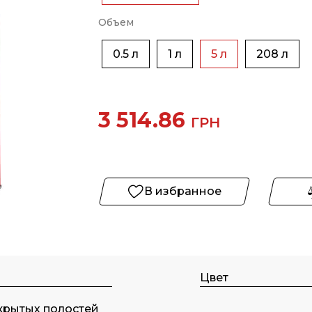
Объем
0.5 л
1 л
5 л
208 л
3 514.86
ГРН
В избранное
Цвет
крытых полостей