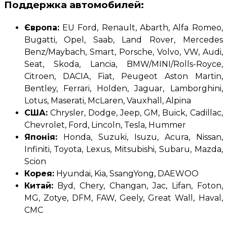
Поддержка автомобилей
:
Європа:
EU Ford, Renault, Abarth, Alfa Romeo,
Bugatti, Opel, Saab, Land Rover, Mercedes
Benz/Maybach, Smart, Porsche, Volvo, VW, Audi,
Seat, Skoda, Lancia, BMW/MINI/Rolls-Royce,
Citroen, DACIA, Fiat, Peugeot Aston Martin,
Bentley, Ferrari, Holden, Jaguar, Lamborghini,
Lotus, Maserati, McLaren, Vauxhall, Alpina
США:
Chrysler, Dodge, Jeep, GM, Buick, Cadillac,
Chevrolet, Ford, Lincoln, Tesla, Hummer
Японія:
Honda, Suzuki, Isuzu, Acura, Nissan,
Infiniti, Toyota, Lexus, Mitsubishi, Subaru, Mazda,
Scion
Корея:
Hyundai, Kia, SsangYong, DAEWOO
Китай:
Byd, Chery, Changan, Jac, Lifan, Foton,
MG, Zotye, DFM, FAW, Geely, Great Wall, Haval,
CMC