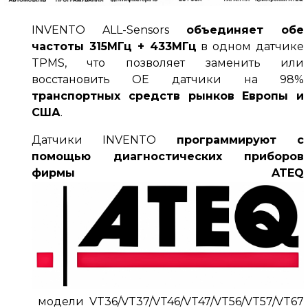
INVENTO ALL-Sensors
объединяет обе
частоты
315МГц + 433МГц
в одном датчике
TPMS, что позволяет заменить или
восстановить OE датчики на
98%
транспортных средств рынков Европы и
США
.
Датчики INVENTO
программируют с
помощью диагностических приборов
фирмы
ATEQ
модели
VT36/VT37/VT46/VT47/VT56/VT57/VT67