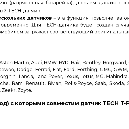
ию (разряженная батарейка), достаем датчик с к
вый TECH-датчик
.
ескольких датчиков
– эта функция позволяет авт
новременно.
Для TECH-датчика будет создан случ
томобилем загружает соответствующий оригинальный
Aston Martin, Audi, BMW, BYD, Baic, Bentley, Borgward, Cad
ewoo, Dodge, Ferrari, Fiat, Ford, Forthing, GMC, GWM,
mborghini, Lancia, Land Rover, Lexus, Lotus, MG, Mahindr
rsche, Ram, Renault, Rivian, Rolls-Royce, Saab, Skoda,
 Zeekr, Zoyte.
од) с которыми совместим датчик
TECH T-Pr