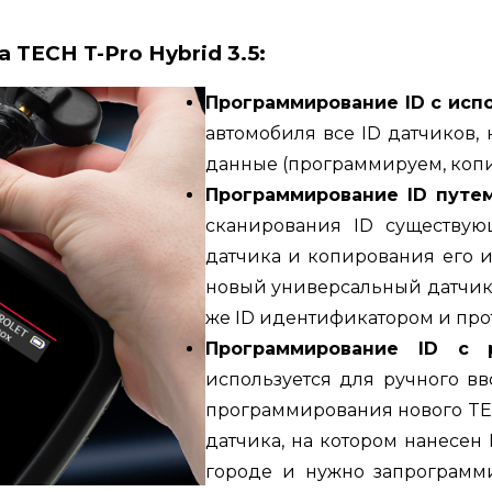
а
TECH T-Pro Hybrid 3.5:
Программирование ID с исп
автомобиля все ID датчиков
данные (программируем, коп
Программирование ID путе
сканирования ID существую
датчика и копирования его 
новый универсальный датчик 
же ID идентификатором и прот
Программирование ID с 
используется для ручного в
программирования нового TEC
датчика, на котором нанесен 
городе и нужно запрограмми