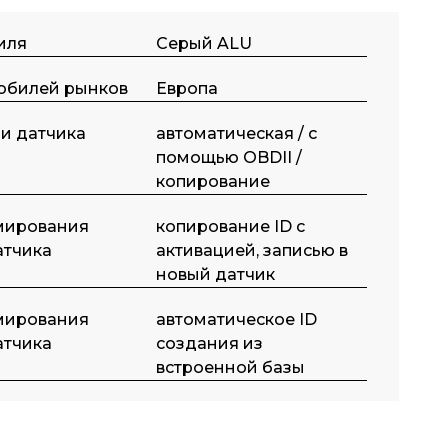
тиля
Серый ALU
обилей рынков
Европа
и датчика
автоматическая / с
помощью OBDII /
копирование
мирования
копирование ID с
атчика
активацией, записью в
новый датчик
мирования
автоматическое ID
атчика
создания из
встроенной базы