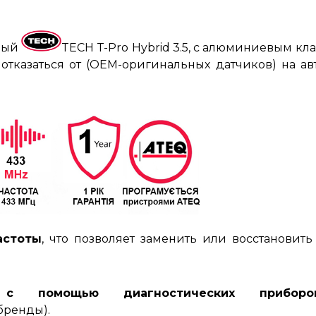
мый
TECH T-Pro Hybrid 3.5,
с алюминиевым клап
отказаться от (OEM-оригинальных датчиков) на а
астоты
, что позволяет заменить или восстанови
т с помощью диагностических прибо
 бренды)
.