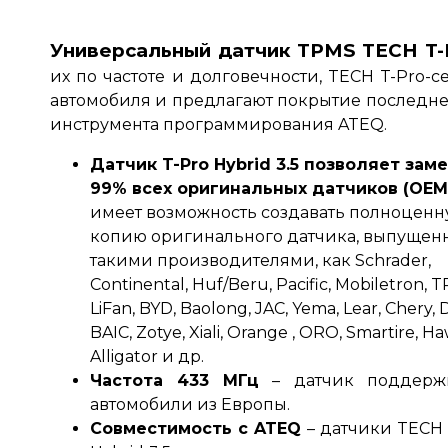
Универсальный датчик
TPMS
TECH T-P
их по частоте и долговечности, TECH T-Pro
автомобиля и предлагают покрытие последне
инструмента программирования ATEQ
.
Датчик T-Pro Hybrid 3.5 позволяет зам
99% всех оригинальных датчиков (OEM
имеет возможность создавать полноцен
копию оригинального датчика, выпущен
такими производителями, как Schrader,
Continental, Huf/Beru, Pacific, Mobiletron, 
LiFan, BYD, Baolong, JAC, Yema, Lear, Chery, D
BAIC, Zotye, Xiali, Orange
, ORO, Smartire, Ha
Alligator и др
.
Частота 433 МГц
– датчик поддерж
автомобили из Европы
.
Совместимость с ATEQ
– датчики TECH 