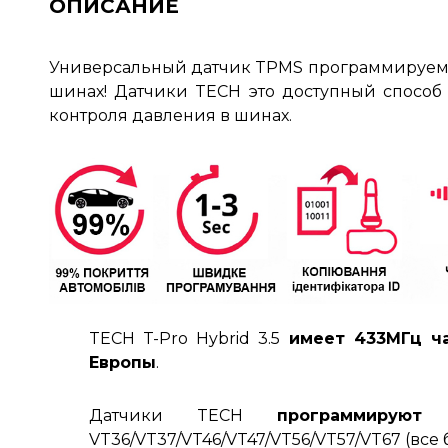
ОПИСАНИЕ
Универсальный датчик TPMS программируе
шинах!
Датчики TECH это доступный способ 
контроля давления в шинах
.
TECH T-Pro Hybrid 3.5
имеет 433МГц ч
Европы
.
Датчики TECH
программирую
VT36/VT37/VT46/VT47/VT56/VT57/VT67 (все