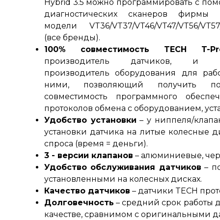
Hybrid 3.5 можно программировать с по
диагностических сканеров фирмы 
модели VT36/VT37/VT46/VT47/VT56/VT57
(все бренды)
.
100% совместимость TECH T-Pr
производитель датчиков, и 
производитель оборудования для раб
ними, позволяющий получить по
совместимость программного обеспеч
протоколов обмена с оборудованием, ус
Удобство установки
–
у ниппеля/клапан
установки датчика на литые колесные д
спроса (время = деньги)
.
3 - версии клапанов
– алюминиевые, че
Удобство обслуживания датчиков
–
по
установленными на колесных дисках.
Качество датчиков
–
датчики TECH прот
Долговечность
–
средний срок работы да
качестве, сравнимом с оригинальными 