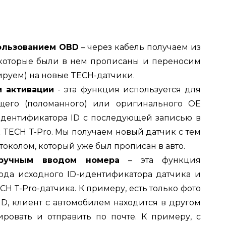
ользованием OBD
– через кабель получаем из
, которые были в нем прописаны и переносим
ируем) на новые TECH-датчики
.
м активации
- эта функция используется для
щего (поломанного) или оригинального OE
идентификатора ID с последующей записью в
TECH T-Pro.
Мы получаем новый датчик с тем
околом, который уже был прописан в авто
.
ручным вводом номера
– эта функция
вода исходного ID-идентификатора датчика и
H T-Pro-датчика.
К примеру, есть только фото
ID, клиент с автомобилем находится в другом
ровать и отправить по почте.
К примеру, с