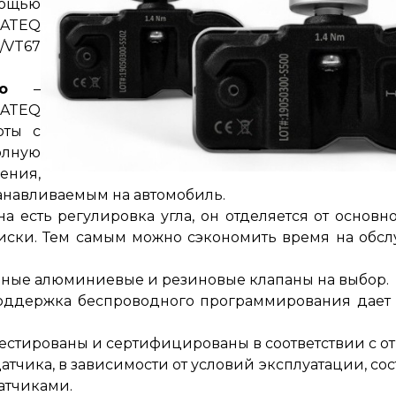
мощью
ATEQ
/VT67
o
–
ATEQ
оты с
лную
ения,
танавливаемым на автомобиль
.
а есть регулировка угла, он отделяется от основно
иски.
Тем самым можно сэкономить время на обсл
рные алюминиевые и резиновые клапаны на выбор
.
ддержка беспроводного программирования дает св
естированы и сертифицированы в соответствии с о
тчика, в зависимости от условий эксплуатации, сост
датчиками
.