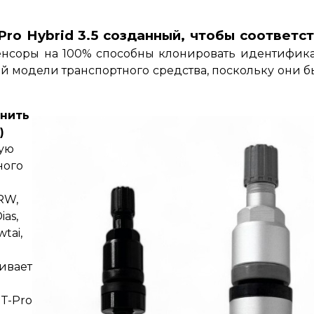
ro Hybrid 3.5
созданный, чтобы соответс
-сенсоры на 100% способны клонировать идентифик
й модели транспортного средства, поскольку они 
енить
)
ную
ного
TRW,
ias,
wtai,
ивает
T-Pro