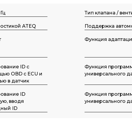
Гц
Тип клапана / вен
ностикой ATEQ
Поддержка автом
т
Функция адаптаци
ование ID с
Функция програм
щью OBD с ECU и
универсального д
ью в датчик
ование ID
Функция програм
ую, вводя
универсального д
ный ID