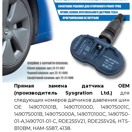
Прямая замена датчика OEM
(производитель Sysgration Ltd.)
для
следующих номеров датчиков давления шин
OE: 149070101B, 149070100D, 149075001C,
149075001B, 149075000A, 149070100C, 1490750-
01-A,1490701-01-C, RDE255V21, RDE255V26, HTS-
B10BM, HAM-S587, 4138.