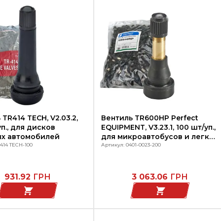
 TR414 TECH, V2.03.2,
Вентиль TR600HP Perfect
уп., для дисков
EQUIPMENT, V3.23.1, 100 шт/уп.,
ых автомобилей
для микроавтобусов и легких
414 TECH-100
грузовиков
Артикул: 0401-0023-200
931.92
ГРН
3 063.06
ГРН