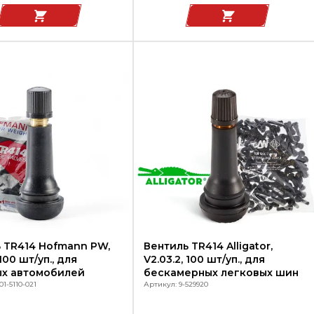
 TR414 Hofmann PW,
Вентиль TR414 Alligator,
 100 шт/уп., для
V2.03.2, 100 шт/уп., для
ых автомобилей
бескамерных легковых шин
1-5110-021
Артикул: 9-529920