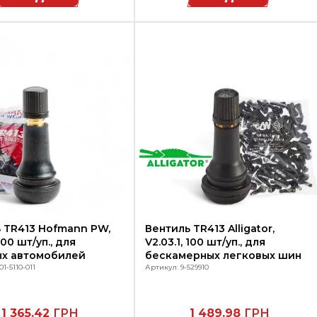
 TR413 Hofmann PW,
Вентиль TR413 Alligator,
 100 шт/уп., для
V2.03.1, 100 шт/уп., для
ых автомобилей
бескамерных легковых шин
1-5110-011
Артикул: 9-529910
1 365.42
ГРН
1 489.98
ГРН