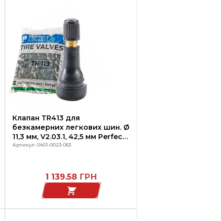
Клапан TR413 для
безкамерних легкових шин. Ø
11,3 мм, V2.03.1, 42,5 мм Perfect,
100 шт/упаковка
Артикул: 0401-0023-063
1 139.58
ГРН