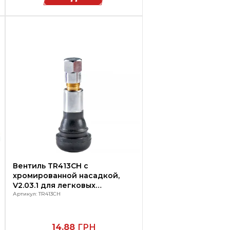
Вентиль TR413CH с
хромированной насадкой,
V2.03.1 для легковых
автомобилей
Артикул: TR413CH
14.88
ГРН