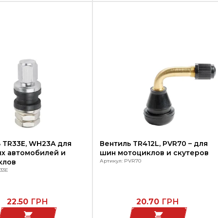
 TR33E, WH23A для
Вентиль TR412L, PVR70 – для
х автомобилей и
шин мотоциклов и скутеров
клов
Артикул: PVR70
33E
22.50
ГРН
20.70
ГРН