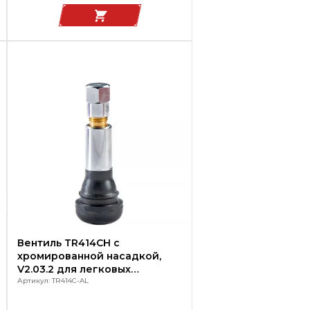
Вентиль TR414CH с
хромированной насадкой,
V2.03.2 для легковых
автомобилей
Артикул: TR414C-AL