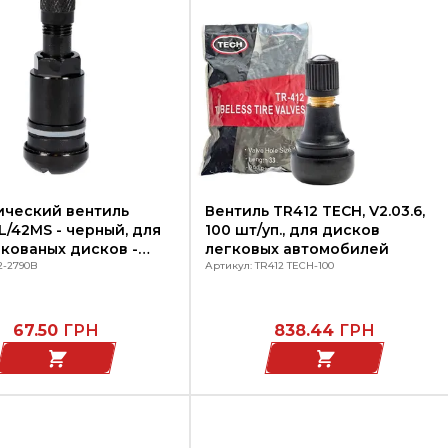
ический вентиль
Вентиль TR412 TECH, V2.03.6,
L/42MS - черный, для
100 шт/уп., для дисков
 кованых дисков -
легковых автомобилей
е авто.
2-2790B
Артикул: TR412 TECH-100
67.50
ГРН
838.44
ГРН