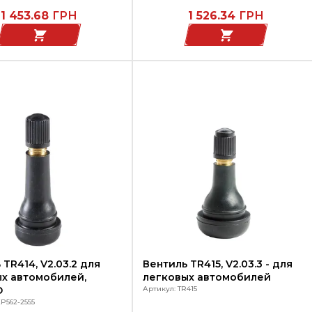
1 453.68
ГРН
1 526.34
ГРН
 TR414, V2.03.2 для
Вентиль TR415, V2.03.3 - для
х автомобилей,
легковых автомобилей
O
Артикул: TR415
P562-2555