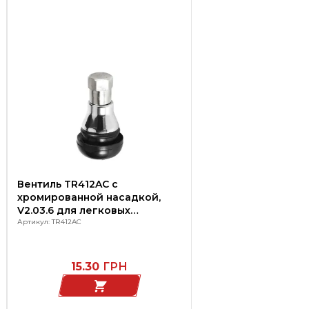
Вентиль TR412AC с
хромированной насадкой,
V2.03.6 для легковых
автомобилей
Артикул: TR412AC
15.30
ГРН