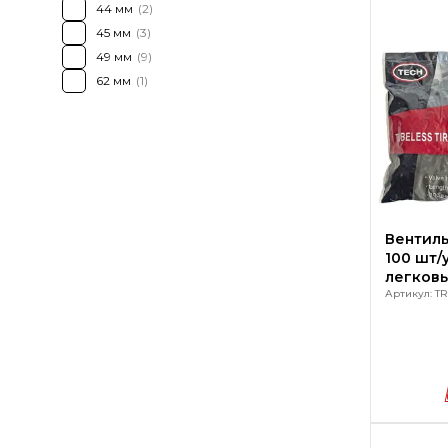
44 мм
(2)
45 мм
(3)
49 мм
(9)
62 мм
(1)
Вентиль
100 шт/
легков
Артикул: TR