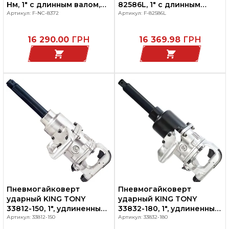
Нм, 1" с длинным валом,
82586L, 1" с длинным
FORSAGE F-NC-8372
Артикул: F-NC-8372
валом, грузовой, 3800 Нм
Артикул: F-82586L
16 290.00
ГРН
16 369.98
ГРН
Пневмогайковерт
Пневмогайковерт
ударный KING TONY
ударный KING TONY
33812-150, 1", удлиненный,
33832-180, 1", удлиненный,
грузовой, 2033 Нм
Артикул: 33812-150
грузовой, 2440 Нм
Артикул: 33832-180