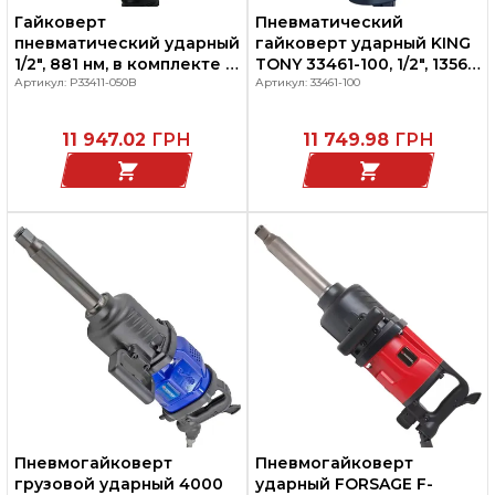
Гайковерт
Пневматический
пневматический ударный
гайковерт ударный KING
1/2", 881 нм, в комплекте 3
TONY 33461-100, 1/2", 1356
торцевые головки, KING-
Артикул: P33411-050B
Нм, композитный корпус
Артикул: 33461-100
TONY P33411-050B
11 947.02
ГРН
11 749.98
ГРН
Пневмогайковерт
Пневмогайковерт
грузовой ударный 4000
ударный FORSAGE F-