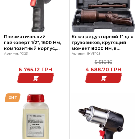
Пневматический
Ключ редукторный 1" для
гайковерт 1/2", 1600 Нм,
грузовиков, крутящий
композитный корпус,
момент 8000 Нм, в
INVENTO
Артикул: PX23
пластиковом кейсе,
Артикул: INVTP21
INVENTO
5 516.16
6 765.12
ГРН
4 688.70
ГРН
ХИТ