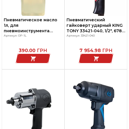
Пневматическое масло
Пневматический
1л, для
гайковерт ударный KING
пневмоинструмента
TONY 33421-040, 1/2", 678
гайковертов, дрелей,
Артикул: OP-1L
Нм
Артикул: 33421-040
шлифмашин, OP-1L ARIAN
390.00
ГРН
7 954.98
ГРН