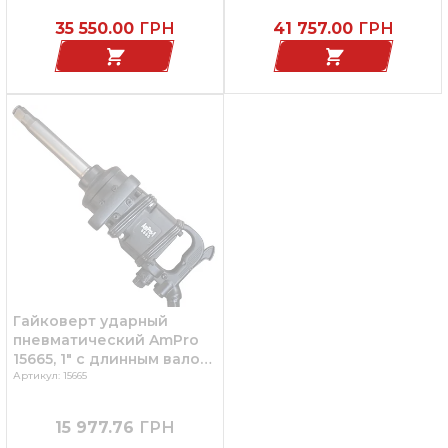
35 550.00
ГРН
41 757.00
ГРН
Гайковерт ударный
пневматический AmPro
15665, 1" с длинным валом,
грузовой, 2600 Нм
Артикул: 15665
15 977.76
ГРН