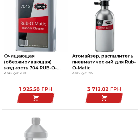
Очищающая
Атомайзер, распылитель
(обезжиривающая)
пневматический для Rub-
жидкость 704 RUB-O-
O-Matic
MATIC, объем 3.8 мл, TECH
Артикул: 704G
Артикул: 975
1 925.58
ГРН
3 712.02
ГРН