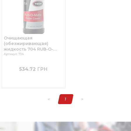
Очищающая
(обезжиривающая)
жидкость 704 RUB-O-
MATIC, объем 946 мл,
Артикул: 704
TECH
534.72
ГРН
<
1
>