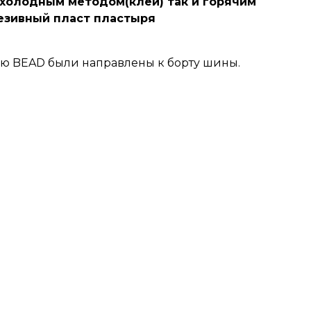
 холодным методом(клей) так и горячим
гезивный пласт пластыря
ью BEAD были направлены к борту шины.