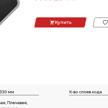
Купить
 330 мм
К-во слоев кода
ая, Плечевея,