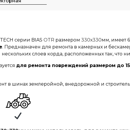
екторная
 TECH серии
BIAS
OTR
размером
330х330
мм, имеет 
е
. Предназначен для ремонта в камерных и беска
ли нескольких слоев корда, расположенных так, что 
зуется
для ремонта повреждений размером до 150
нт в шинах землеройной, внедорожной и строитель