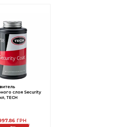
витель
ного слоя Security
мл, TECH
997.86
ГРН