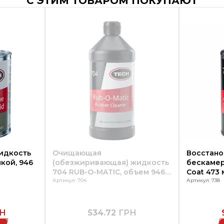
С ЭТИМ ТОВАРОМ ПОКУПАЮТ
идкость
Очищающая
Восстано
кой, 946
(обезжиривающая) жидкость
бескамер
704 RUB-O-MATIC, объем 946
Coat 473 
мл, TECH
Артикул: 704
Артикул: 738
Н
534.72
ГРН