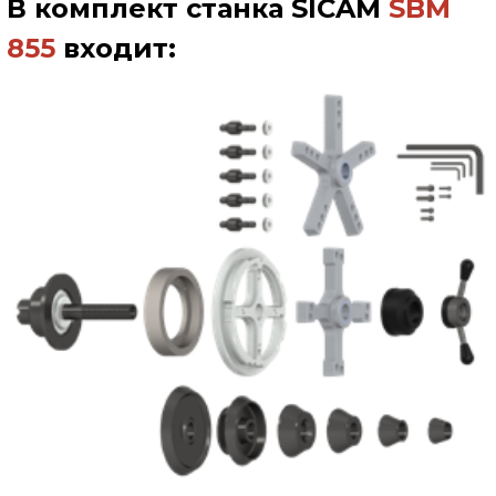
В комплект станка
SICAM
SBM
8
55
входит: