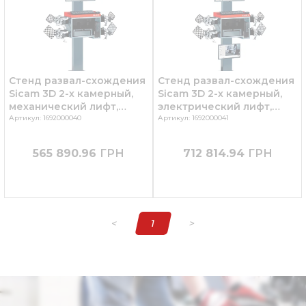
Стенд развал-схождения
Стенд развал-схождения
Sicam 3D 2-х камерный,
Sicam 3D 2-х камерный,
механический лифт,
электрический лифт,
Sicam SA 823 Италия
Артикул: 1692000040
Sicam SA 825 Италия
Артикул: 1692000041
565 890.96
ГРН
712 814.94
ГРН
<
1
>