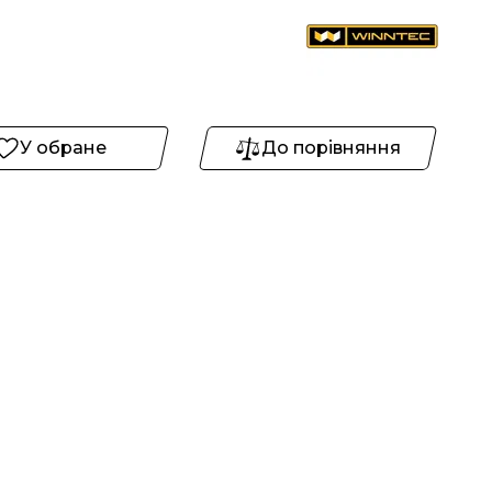
У обране
До порівняння