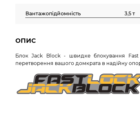
Вантажопідйомність
3,5 т
ОПИС
Блок Jack Block - ш
видке блокування
Fast
перетворення вашого домкрата в надійну опорн