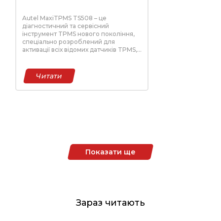
Автосканер діагностичний
Autel TS508
Autel MaxiTPMS TS508 – це
діагностичний та сервісний
інструмент TPMS нового покоління,
спеціально розроблений для
активації всіх відомих датчиків TPMS,
зчитування стану датчиків TPMS,
перевірки стану системи TPMS,
програмування MX-датчиків та
Читати
проведення повторного запуску
TPMS.
Показати ще
Зараз читають