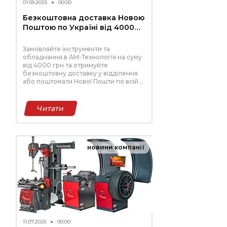
01.09.2025
●
00:00
Безкоштовна доставка Новою
Поштою по Україні від 4000
грн
Замовляйте інструменти та
обладнання в АМ-Технологія на суму
від 4000 грн та отримуйте
безкоштовну доставку у відділення
або поштомати Нової Пошти по всій
Україні. Швидке відправлення,
надійність та вигідні умови!
Читати
новини компанії
11.07.2025
●
00:00