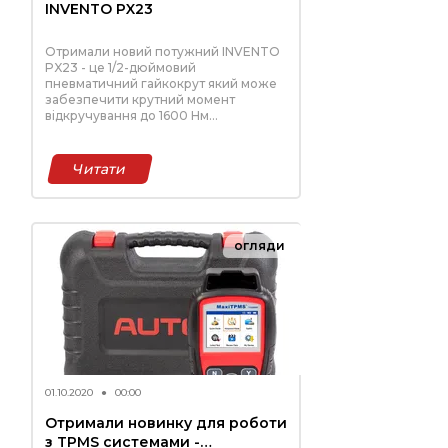
INVENTO PX23
Отримали новий потужний INVENTO
PX23 - це 1/2-дюймовий
пневматичний гайкокрут який може
забезпечити крутний момент
відкручування до 1600 Нм
(максимальний крутний момент 870
Нм). Пристрій забезпечує комфорт та
ергономічність у роботі, будучи
Читати
необхідним обладнанням майстерні.
огляди
01.10.2020
●
00:00
Отримали новинку для роботи
з TPMS системами -