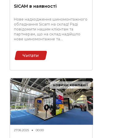
SICAM в наявності
Нове надходження шиномонтажного
обладнання Sicam на склад! Раді
повідомити нашим клієнтам та
партнерам, що на склад надійшло
нове шиномонтажне та
балансувальне обладнання
італійського бренду Sicam – одного з
лідерів у галузі професійного
Читати
обладнання для СТО.
новини компанії
27.06.2025
●
00:00