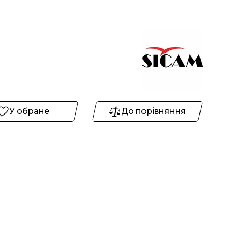
У обране
До порівняння