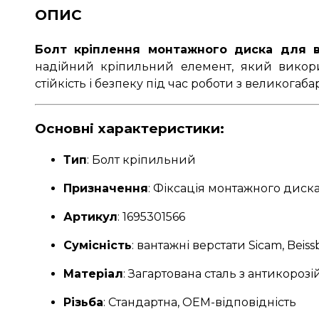
ОПИС
Болт кріплення монтажного диска для ва
надійний кріпильний елемент, який викори
стійкість і безпеку під час роботи з великога
Основні характеристики:
Тип
: Болт кріпильний
Призначення
: Фіксація монтажного диск
Артикул
: 1695301566
Сумісність
: вантажні верстати Sicam, Beiss
Матеріал
: Загартована сталь з антикоро
Різьба
: Стандартна, OEM-відповідність