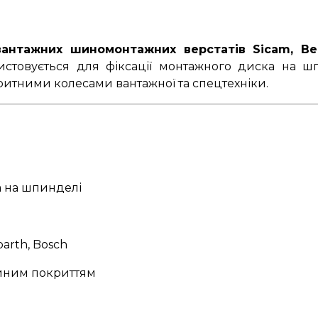
нтажних шиномонтажних верстатів Sicam, Beiss
стовується для фіксації монтажного диска на ш
баритними колесами вантажної та спецтехніки.
а на шпинделі
barth, Bosch
зійним покриттям