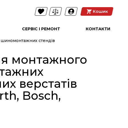
Кошик
СЕРВІС І РЕМОНТ
КОНТАКТИ
я шиномонтажних стендів
ня монтажного
нтажних
х верстатів
rth, Bosch,