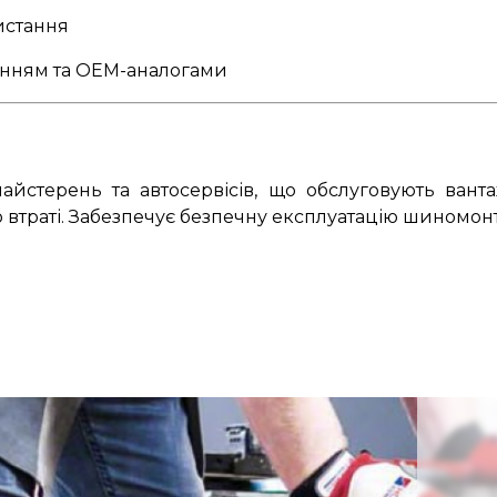
истання
нанням та OEM-аналогами
йстерень та автосервісів, що обслуговують вант
або втраті. Забезпечує безпечну експлуатацію шиномо