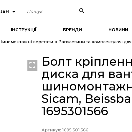
Пошук
 UAH
ІНСТРУКЦІЇ
БРЕНДИ
НОВИНИ
Шиномонтажні верстати
Запчастини та комплектуючі дл
Болт кріплен
диска для ва
шиномонтажни
Sicam, Beissba
1695301566
Артикул: 1695.301.566