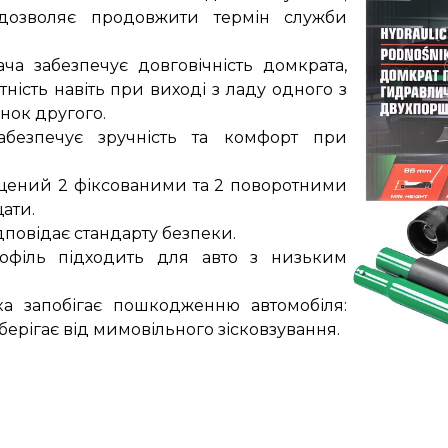
дозволяє продовжити термін служби
ча забезпечує довговічність домкрата,
ість навіть при виході з ладу одного з
нок другого.
абезпечує зручність та комфорт при
нащений 2 фіксованими та 2 поворотними
ати.
повідає стандарту безпеки.
рофіль підходить для авто з низьким
ка запобігає пошкодженню автомобіля:
ерігає від мимовільного зісковзування.