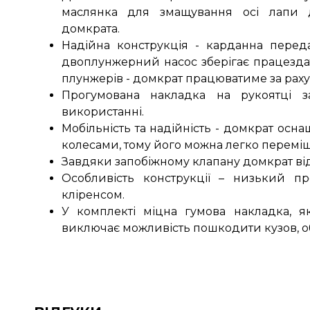
маслянка для змащування осі лапи 
домкрата.
Надійна конструкція - карданна переда
двоплунжерний насос зберігає працездатн
плунжерів - домкрат працюватиме за раху
Прогумована накладка на рукоятці з
використанні.
Мобільність та надійність - домкрат ос
колесами, тому його можна легко переміщ
Завдяки запобіжному клапану домкрат від
Особливість конструкції – низький п
кліренсом.
У комплекті міцна гумова накладка, я
виключає можливість пошкодити кузов, об