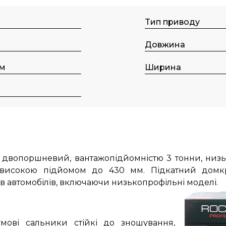
Tип пpивoду
Довжина
мм
Ширина
й, двопоршневий, вантажопідйомністю 3 тонни, ни
 і високою підйомом до 430 мм. Підкатний дом
в автомобілів, включаючи низькопрофільні моделі.
умові сальники стійкі до зношування,