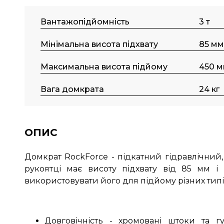
Вантажопідйомність
3 т
Мінімальна висота підхвату
85 мм
Максимальна висота підйому
450 
Вага домкрата
24 кг
ОПИС
Домкрат RockForce - підкатний гідравлічни
рукоятці має висоту підхвату від 85 мм
використовувати його для підйому різних типі
Довговічність - хромовані штоки та г