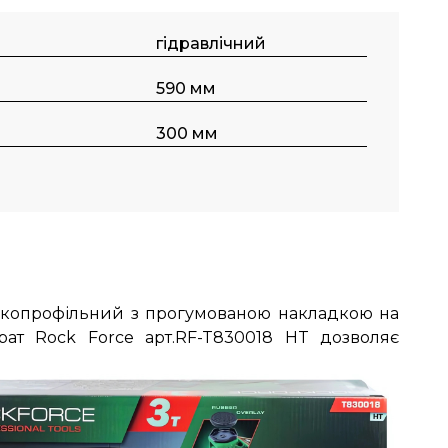
гідравлічний
590 мм
300 мм
зькопрофільний з прогумованою накладкою на
крат
Rock Force
арт.RF-T830018 HT дозволяє