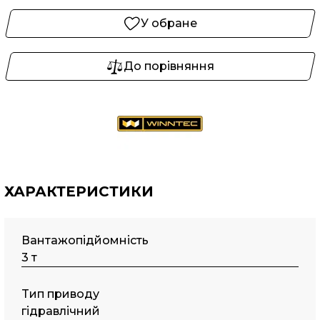
У обране
До порівняння
ХАРАКТЕРИСТИКИ
Вантажопідйомність
3 т
Tип пpивoду
гідравлічний