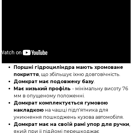
Поршні гідроциліндра мають хромоване
покриття
, що збільшує їхню довговічність.
Домкрат має подовжену базу
.
Має низький профіль
- мінімальну висоту 76
мм в опущеному положенні.
Домкрат комплектується гумовою
накладкою
на чашці підп'ятника для
уникнення пошкоджень кузова автомобіля.
Домкрат має на своїй рамі упор для ручки
,
який при її підйомі перешкоджає