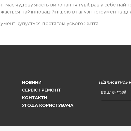
нт має чудову якість виконання і увібрав у себе най
жається найінноваційнішою в галузі інструментів дл
румент купується протягом усього життя.
Підписатись 
НОВИНИ
СЕРВІС І РЕМОНТ
ваш e-mail
КОНТАКТИ
УГОДА КОРИСТУВАЧА