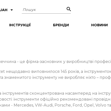
Пошук
 UAH
ІНСТРУКЦІЇ
БРЕНДИ
НОВИНИ
еччина - це фірма-засновник у виробництві професійн
zet нещодавно виповнилося 145 років, а інструменто
 та знаменитого інструменту не виробляє ніхто – про
 інструментів сконцентрована насамперед на інструм
вості: інструменти офіційно рекомендовані провід
ми - Mercedes, VW-Audi, Porsche, Ford, Opel, Volvo та 