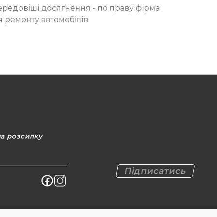
передовіші досягнення - по праву фірма
я ремонту автомобілів.
на розсилку
Підписатись