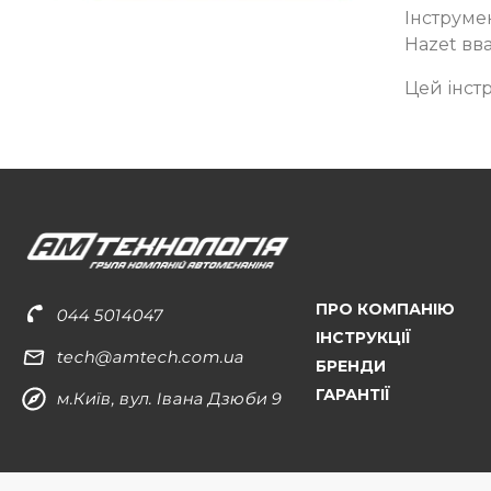
Інструме
Hazet вва
Цей інст
ПРО КОМПАНІЮ
044 5014047
ІНСТРУКЦІЇ
tech@amtech.com.ua
БРЕНДИ
ГАРАНТІЇ
м.Київ, вул. Івана Дзюби 9