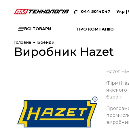
044 5014047
Укр |
ВСІ ТОВАРИ
ПРО КОМПАНІЮ
Головна
Бренди
Виробник Hazet
Hazet Нім
Фірмі Ha
якісного
Європі.
Програма
промисло
виробника