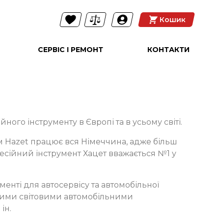
Кошик
СЕРВІС І РЕМОНТ
КОНТАКТИ
ого інструменту в Європі та в усьому світі.
м Hazet працює вся Німеччина, адже більш
фесійний інструмент Хацет вважається №1 у
енті для автосервісу та автомобільної
ними світовими автомобільними
ін.