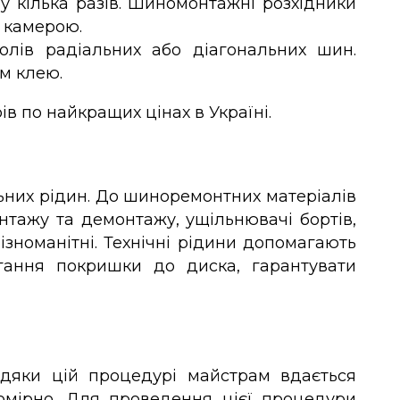
 у кілька разів. Шиномонтажні розхідники
 камерою.
олів радіальних або діагональних шин.
м клею.
в по найкращих цінах в Україні.
ьних рідин. До шиноремонтних матеріалів
монтажу та демонтажу, ущільнювачі бортів,
ізноманітні. Технічні рідини допомагають
ягання покришки до диска, гарантувати
вдяки цій процедурі майстрам вдається
номірно. Для проведення цієї процедури