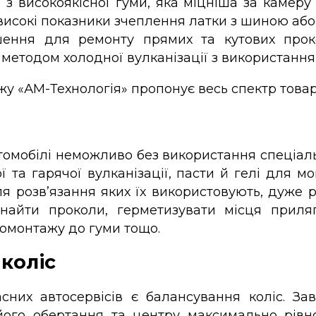
а з високоякісної гуми, яка міцніша за камеру
високі показники зчеплення латки з шиною або
шення для ремонту прямих та кутових прок
методом холодної вулканізації з використання
 «АМ-Технологія» пропонує весь спектр товарі
омобілі неможливо без використання спеціал
ї та гарячої вулканізації, пасти й гелі для 
ля розв’язання яких їх використовують, дуже р
, знайти проколи, герметизувати місця прил
омонтажу до гуми тощо.
коліс
сних автосервісів є балансування коліс. За
 його обертання та центру максимально рів