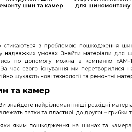
емонту шин та камер
для шиномонтажу
йно стикаються з проблемою пошкодження шин 
у надважких умовах. Знайти матеріали для ш
утись по допомогу можна в компанію «АМ-Т
 За час свого існування ми перетворилися н
тійно шукають нові технології та ремонтні мате
ин та камер
Ви знайдете найрізноманітніші розхідні матер
алежать латки та пластирі, до другої – грибки 
вдяки яким пошкодження на шинах та камера