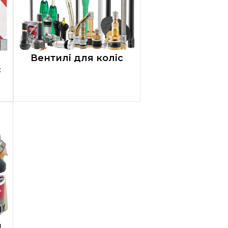
Вентилі для коліс
с
и