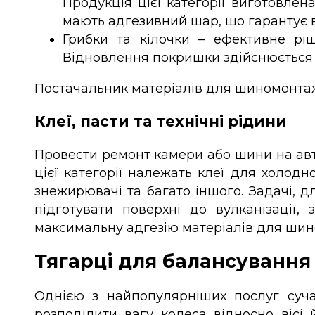
Продукція цієї категорії виготовлен
мають адгезивний шар, що гарантує 
Грибки та кілочки – ефективне рі
Відновлення покришки здійснюється 
Постачальник матеріалів для шиномонтажу
Клеї, пасти та технічні рідини
Провести ремонт камери або шини на авт
цієї категорії належать клеї для холодно
знежирювачі та багато іншого. Задачі, д
підготувати поверхні до вулканізації
максимальну адгезію матеріалів для шин
Тягарці для балансування 
Однією з найпопулярніших послуг суча
розподілити вагу колеса відносно вісі