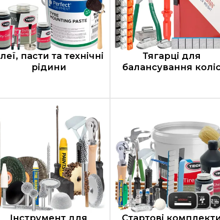
леї, пасти та технічні
Тягарці для
рідини
балансування колі
Інструмент для
Стартові комплект