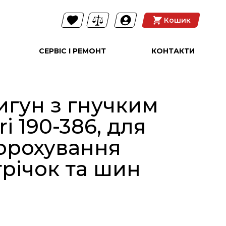
Кошик
СЕРВІС І РЕМОНТ
КОНТАКТИ
игун з гнучким
i 190-386, для
орохування
річок та шин