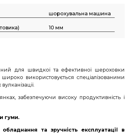
шорохувальна машина
товика)
10 мм
ачений для швидкої та ефективної шероховки
я широко використовується спеціалізованими
вулканізації.
янках, забезпечуючи високу продуктивність і
и гуми.
 обладнання та зручність експлуатації в