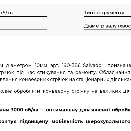
об/хв
Тип інструменту
т
Діаметр валу (хвос
м д
іаметром 10мм
арт. 190-386 Salvadori призн
трічок під час стикування та ремонту. Обладнанн
лення конвеєрних стрічок на стаціонарних ділянках 
оляє обробляти конвеєрну стрічку на великих діл
ня 3000 об/хв — оптимальну для якісної обробк
антує підвищену мобільність шерохувального