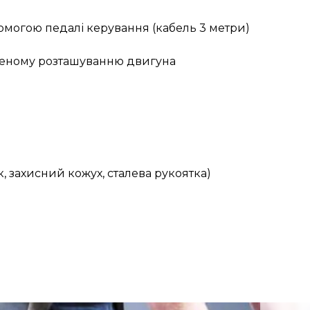
омогою педалі керування (кабель 3 метри)
леному розташуванню двигуна
, захисний кожух, сталева рукоятка)