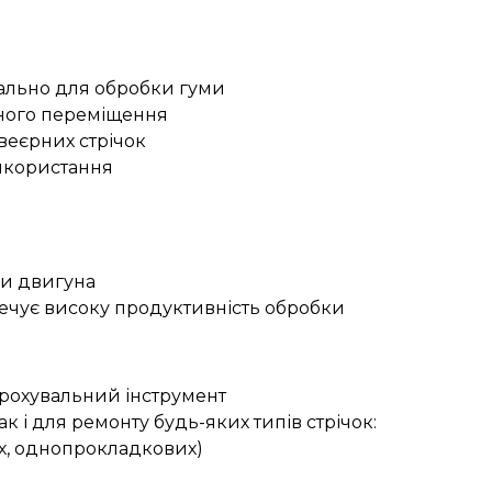
ально для обробки гуми
чного переміщення
веєрних стрічок
икористання
ки двигуна
ечує високу продуктивність обробки
рохувальний інструмент
к і для ремонту будь-яких типів стрічок:
х, однопрокладкових)