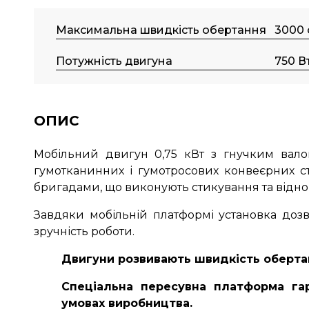
Максимальна швидкість обертання
3000 
Потужність двигуна
750 В
ОПИС
Мобільний двигун
0,75 кВт
з гнучким вало
гумотканинних і гумотросових конвеєрних с
бригадами, що виконують стикування та віднов
Завдяки мобільній платформі установка дозв
зручність роботи.
Двигуни розвивають швидкість обертан
Спеціальна пересувна платформа гар
умовах виробництва.