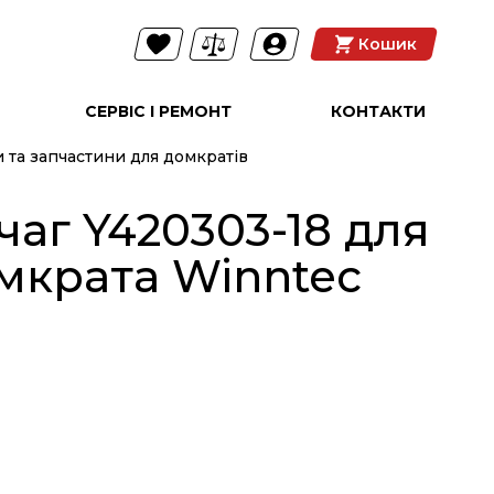
Кошик
СЕРВІС І РЕМОНТ
КОНТАКТИ
 та запчастини для домкратів
аг Y420303-18 для
мкрата Winntec