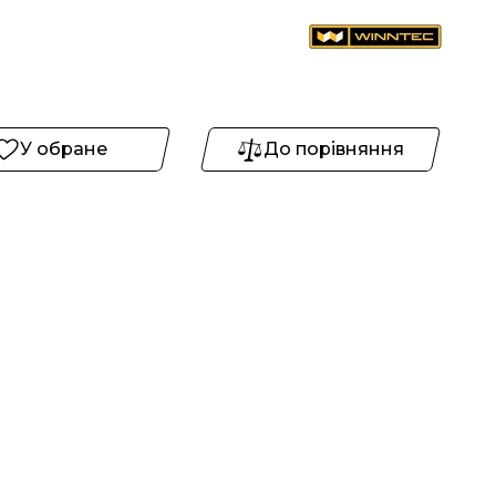
У обране
До порівняння