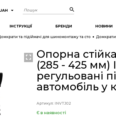
Пошук
 UAH
ІНСТРУКЦІЇ
БРЕНДИ
НОВИНИ
омкрати та підіймачі для шиномонтажу та сто
Домкрати 
Опорна стійк
(285 - 425 мм)
регульовані п
автомобіль у к
Артикул: INVTJ02
Є в наявності