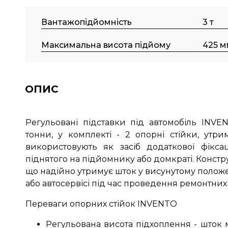
Вантажопідйомність
3 т
Максимальна висота підйому
425 м
ОПИС
Регульовані підставки під автомобіль INVE
тонни, у комплекті - 2 опорні стійки, утри
використовують як засіб додаткової фіксац
піднятого на підйомнику або домкраті. Конст
що надійно утримує шток у висунутому положен
або автосервісі під час проведення ремонтних 
Переваги опорних стійок INVENTO
Регульована висота підхоплення - шток м