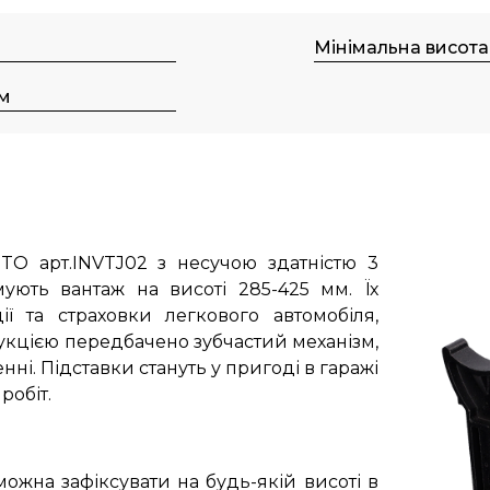
Мінімальна висота
м
NTO арт.INVTJ02
з несучою здатністю 3
мують вантаж на висоті 285-425 мм. Їх
ії та страховки легкового автомобіля,
рукцією передбачено зубчастий механізм,
ні. Підставки стануть у пригоді в гаражі
робіт.
ожна зафіксувати на будь-якій висоті в