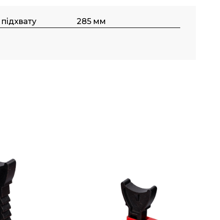
 підхвату
285 мм