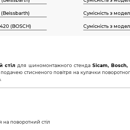
 (Beissbarth)
Сумісність з моде
 (Beissbarth)
Сумісність з моде
420 (BOSCH)
Сумісність з моде
й стіл
для шиномонтажного стенда
Sicam, Bosch, 
одачею стисненого повітря на кулачки поворотного 
.
я
 на поворотний стіл