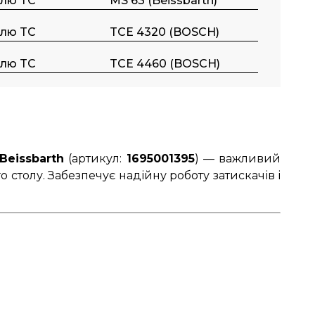
ллю TC
MS 63 (Beissbarth)
ллю TC
TCE 4320 (BOSCH)
ллю TC
TCE 4460 (BOSCH)
Beissbarth
(артикул:
1695001395
) — важливий
столу. Забезпечує надійну роботу затискачів і