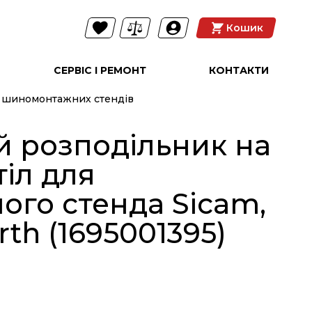
Кошик
СЕРВІС І РЕМОНТ
КОНТАКТИ
я шиномонтажних стендів
 розподільник на
іл для
го стенда Sicam,
rth (1695001395)