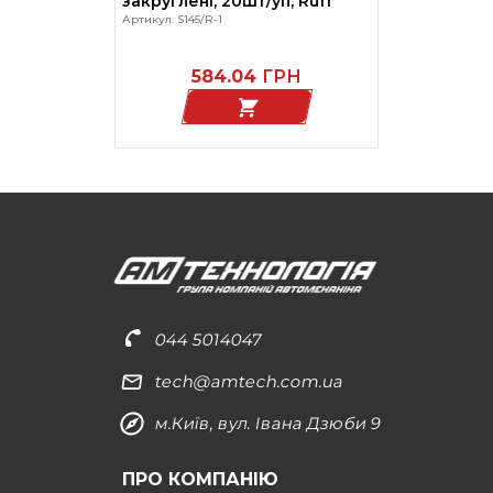
закруглені, 20шт/уп, Ruff
Артикул: S145/R-1
584.04
ГРН
044 5014047
tech@amtech.com.ua
м.Київ, вул. Івана Дзюби 9
ПРО КОМПАНІЮ