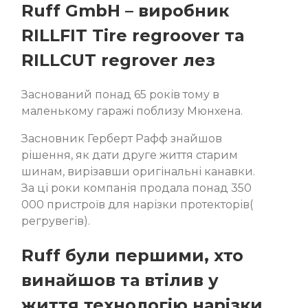
Ruff GmbH – виробник
RILLFIT Tire regroover та
RILLCUT regrover лез
Заснований понад 65 років тому в
маленькому гаражі поблизу Мюнхена.
Засновник Герберт Рафф знайшов
рішення, як дати друге життя старим
шинам, вирізавши оригінальні канавки.
За ці роки компанія продала понад 350
000 пристроїв для нарізки протекторів(
регрувегів).
Ruff були першими, хто
винайшов та втілив у
життя технологію нарізки