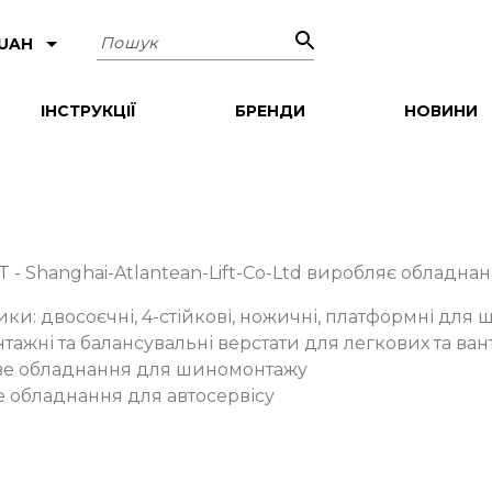
Пошук
 UAH
ІНСТРУКЦІЇ
БРЕНДИ
НОВИНИ
T - Shanghai-Atlantean-Lift-Co-Ltd виробляє обладна
ки: двосоєчні, 4-стійкові, ножичні, платформні для
ажні та балансувальні верстати для легкових та ван
ве обладнання для шиномонтажу
 обладнання для автосервісу