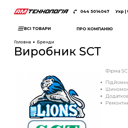
044 5014047
Укр |
ВСІ ТОВАРИ
ПРО КОМПАНІЮ
Головна
Бренди
Виробник SCT
Фірма SC
Підйомни
Шиномонт
Додатко
Ремонтне