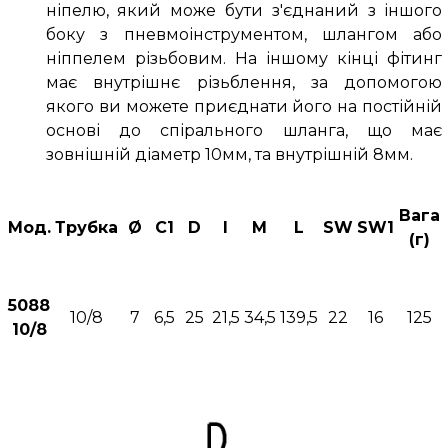
ніпелю, який може бути з'єднаний з іншого
боку з пневмоінструментом, шлангом або
ніппелем різьбовим. На іншому кінці фітинг
має внутрішнє різьблення, за допомогою
якого ви можете приєднати його на постійній
основі до спірального шланга, що має
зовнішній діаметр 10мм, та внутрішній 8мм.
Вага
Мод.
Трубка
Ø
C1
D
I
M
L
SW
SW1
(г)
5088
10/8
7
6,5
25
21,5
34,5
139,5
22
16
125
10/8