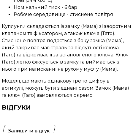
повітрям -20°C)
Номінальний тиск - 6 бар
Робоче середовище - стиснене повітря
Куплунги складаються із замку (Мама) зі зворотним
клапаном та фіксатором, а також ключа (Тато).
Стиснене повітря подається з боку замка (Мама),
який закриває магістраль за відсутності ключа
(Тато) та відкриває її за встановленого ключа. Ключ
(Тато) легко фіксується в замку та виймається з
нього при натисканні на рухому муфту (Мама).
Моделі, що мають однакову третю цифру в
артикулі, можуть бути з'єднані разом. Замок (Мама)
та ключ (Тато) замовляються окремо.
ВІДГУКИ
Залишити відгук