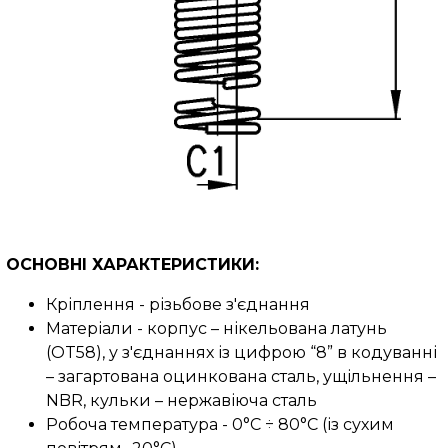
ОСНОВНІ ХАРАКТЕРИСТИКИ:
Кріплення - різьбове з'єднання
Матеріали - корпус – нікельована латунь
(OT58), у з'єднаннях із цифрою “8” в кодуванні
– загартована оцинкована сталь, ущільнення –
NBR, кульки – нержавіюча сталь
Робоча температура - 0°C ÷ 80°C (із сухим