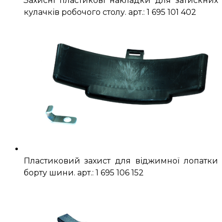
Захисні пластикові накладки для затискних
кулачків робочого столу. арт.: 1 695 101 402
Пластиковий захист для віджимної лопатки
борту шини. арт.: 1 695 106 152