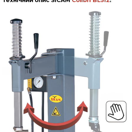
Технічний опис
SICAM
Colibri BL512
: