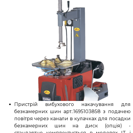
Пристрій вибухового накачування для
безкамерних шин арт.:1695103858 з подачею
повітря через канали в кулачках для посадки
безкамерних шин на диск (опція) -
стандартно комплектується в моделях IT і