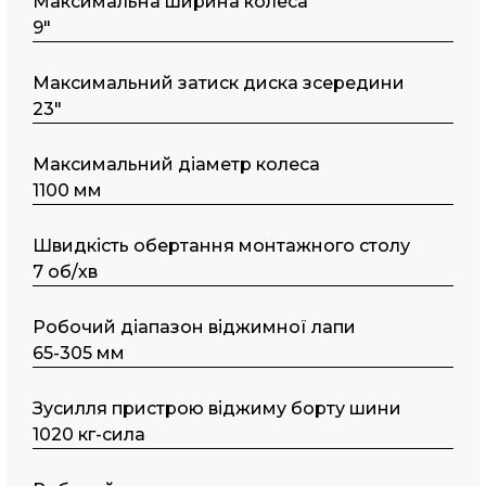
Максимальна ширина колеса
9"
Maкcимaльний затиск диска зсередини
23"
Максимальний діаметр колеса
1100 мм
Швидкість обертання монтажного столу
7 об/хв
Робочий діапазон віджимної лапи
65-305 мм
Зусилля пристрою віджиму борту шини
1020 кг-сила