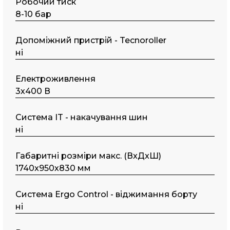
Робочий тиск
8-10 бар
Допоміжний пристрій - Tecnoroller
ні
Електроживлення
3х400 В
Система IT - накачування шин
ні
Габаритні розміри макс. (ВxДxШ)
1740x950х830 мм
Система Ergo Control - віджимання борту
ні