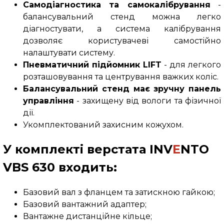
Самодіагностика та самокалібрування
-
балансувальний стенд можна легко
діагностувати, а система калібрування
дозволяє користувачеві самостійно
налаштувати систему.
Пневматичний підйомник
LIFT
-
для легкого
розташовування та центрування
важких коліс.
Балансувальний стенд має зручну панель
управління
- захищену від вологи та фізичної
дії.
Укомплектований захисним кожухом.
У комплекті верстата
INV
E
NTO
VBS 630
входить:
Базовий вал з фланцем та затискною гайкою;
Базовий вантажний адаптер;
Вантажне дистанційне кільце;