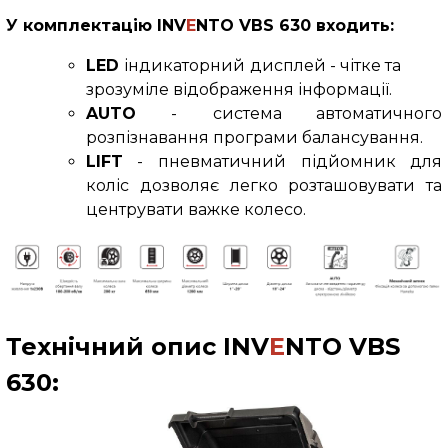
У комплектацію INV
E
NTO VBS 630
входить:
LED
індикаторний
дисплей - чітке та
зрозуміле відображення інформації.
AUTO
-
система автоматичного
розпізнавання програми балансування.
LIFT
- пневматичний підйомник для
коліс дозволяє легко розташовувати та
центрувати важке колесо.
Технічний опис
INV
E
NTO VBS
630
: