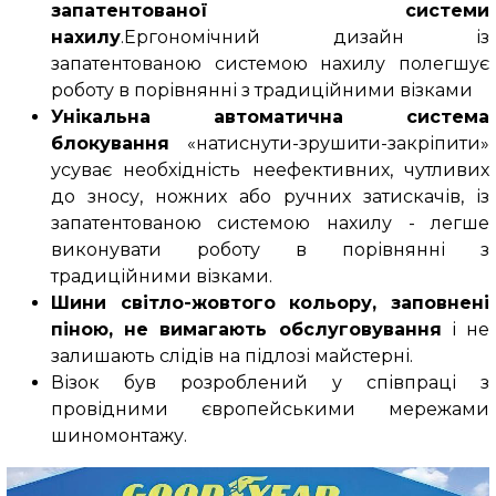
запатентованої системи
нахилу
.Ергономічний дизайн із
запатентованою системою нахилу полегшує
роботу в порівнянні з традиційними візками
Унікальна автоматична система
блокування
«натиснути-зрушити-закріпити»
усуває необхідність неефективних, чутливих
до зносу, ножних або ручних затискачів, із
запатентованою системою нахилу - легше
виконувати роботу в порівнянні з
традиційними візками.
Шини світло-жовтого кольору, заповнені
піною, не вимагають обслуговування
і не
залишають слідів на підлозі майстерні.
Візок був розроблений у співпраці з
провідними європейськими мережами
шиномонтажу.