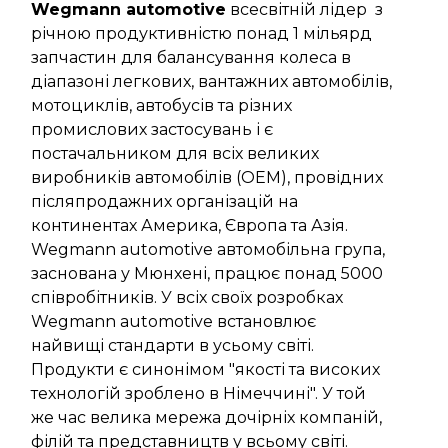
Wegmann automotive
всесвітній лідер з
річною продуктивністю понад 1 мільярд
запчастин для балансування колеса в
діапазоні легкових, вантажних автомобілів,
мотоциклів, автобусів та різних
промислових застосувань і є
постачальником для всіх великих
виробників автомобілів (OEM), провідних
післяпродажних організацій на
континентах Америка, Європа та Азія.
Wegmann automotive автомобільна група,
заснована у Мюнхені, працює понад 5000
співробітників. У всіх своїх розробках
Wegmann automotive встановлює
найвищі стандарти в усьому світі.
Продукти є синонімом "якості та високих
технологій зроблено в Німеччині". У той
же час велика мережа дочірніх компаній,
філій та представництв у всьому світі.