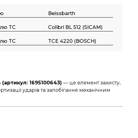
ою
Beissbarth
ллю TC
Colibri BL 512 (SICAM)
ллю TC
TCE 4220 (BOSCH)
 (артикул: 1695100643)
— це елемент захисту,
тизації ударів та запобігання механічним