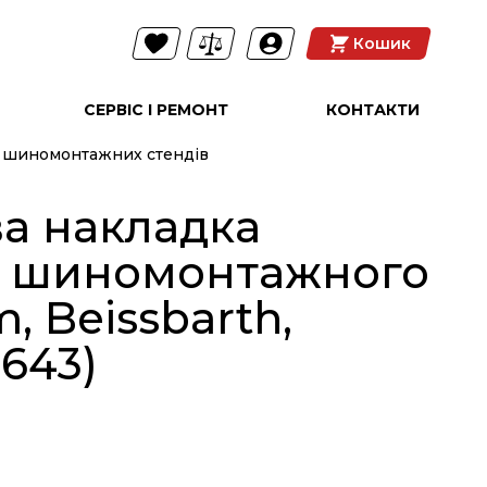
Кошик
СЕРВІС І РЕМОНТ
КОНТАКТИ
я шиномонтажних стендів
ва накладка
ля шиномонтажного
, Beissbarth,
0643)