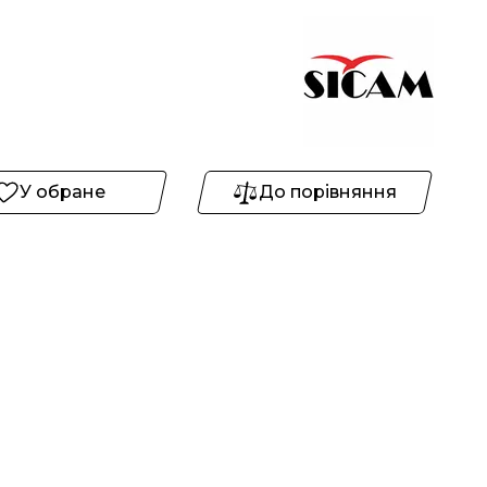
У обране
До порівняння