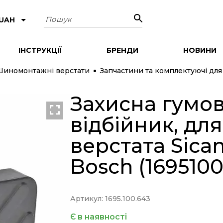
Пошук
 UAH
ІНСТРУКЦІЇ
БРЕНДИ
НОВИНИ
Шиномонтажні верстати
Запчастини та комплектуючі дл
Захисна гумо
відбійник, д
верстата Sicam
Bosch (169510
Артикул: 1695.100.643
Є в наявності