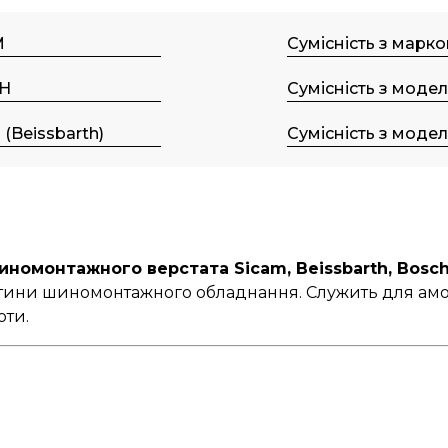
M
Сумісність з марк
H
Сумісність з моде
 (Beissbarth)
Сумісність з моде
иномонтажного верстата Sicam, Beissbarth, Bosch
стини шиномонтажного обладнання. Служить для амор
оти.