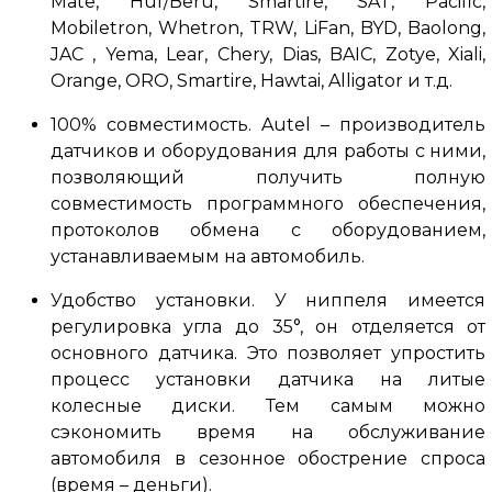
Mate, Huf/Beru, Smartire, SAT, Pacific,
Mobiletron, Whetron, TRW, LiFan, BYD, Baolong,
JAC
, Yema, Lear, Chery, Dias, BAIC, Zotye, Xiali,
Orange, ORO, Smartire, Hawtai, Alligator и т.д.
100% совместимость.
Autel – производитель
датчиков и оборудования для работы с ними,
позволяющий получить полную
совместимость программного обеспечения,
протоколов обмена с оборудованием,
устанавливаемым на автомобиль.
Удобство установки.
У ниппеля имеется
регулировка угла до 35°, он отделяется от
основного датчика.
Это позволяет упростить
процесс установки датчика на литые
колесные диски.
Тем самым можно
сэкономить время на обслуживание
автомобиля в сезонное обострение спроса
(время – деньги).