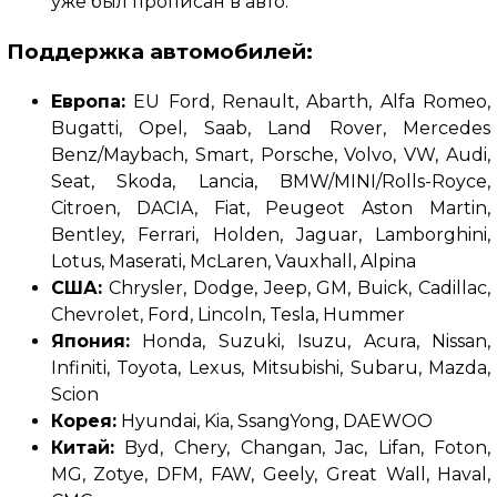
уже был прописан в авто.
Поддержка автомобилей
:
Европа:
EU Ford, Renault, Abarth, Alfa Romeo,
Bugatti, Opel, Saab, Land Rover, Mercedes
Benz/Maybach, Smart, Porsche, Volvo, VW, Audi,
Seat, Skoda, Lancia, BMW/MINI/Rolls-Royce,
Citroen, DACIA, Fiat, Peugeot Aston Martin,
Bentley, Ferrari, Holden, Jaguar, Lamborghini,
Lotus, Maserati, McLaren, Vauxhall, Alpina
США:
Chrysler, Dodge, Jeep, GM, Buick, Cadillac,
Chevrolet, Ford, Lincoln, Tesla, Hummer
Япония:
Honda, Suzuki, Isuzu, Acura, Nissan,
Infiniti, Toyota, Lexus, Mitsubishi, Subaru, Mazda,
Scion
Корея:
Hyundai, Kia, SsangYong, DAEWOO
Китай:
Byd, Chery, Changan, Jac, Lifan, Foton,
MG, Zotye, DFM, FAW, Geely, Great Wall, Haval,